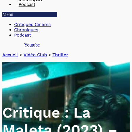
Podcast
Menu
Critiques Cinéma
Chroniques
Podcast
Youtube
Accueil
>
Vidéo Club
>
Thriller
Critique : La
Maleta (2023) –