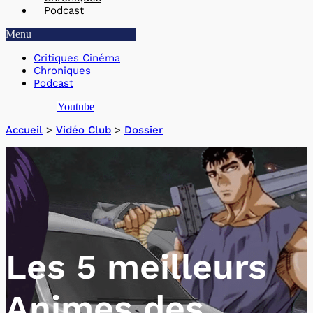
Podcast
Menu
Critiques Cinéma
Chroniques
Podcast
Youtube
Accueil
>
Vidéo Club
>
Dossier
Les 5 meilleurs
Animes des