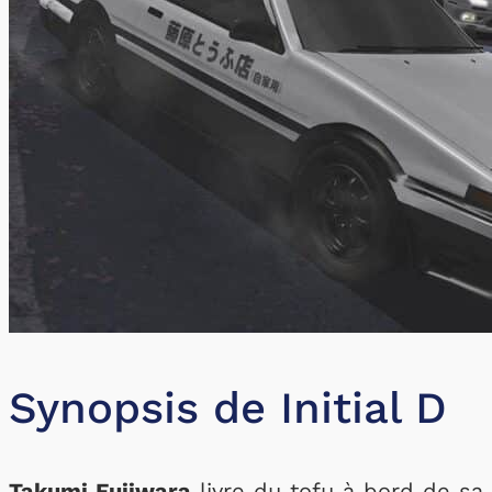
Synopsis de Initial D
Takumi Fujiwara
livre du tofu à bord de sa