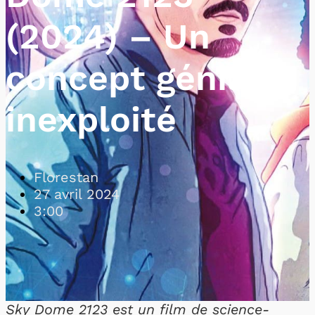
(2024) – Un
concept génial
inexploité
Florestan
27 avril 2024
3:00
Sky Dome 2123 est un film de science-