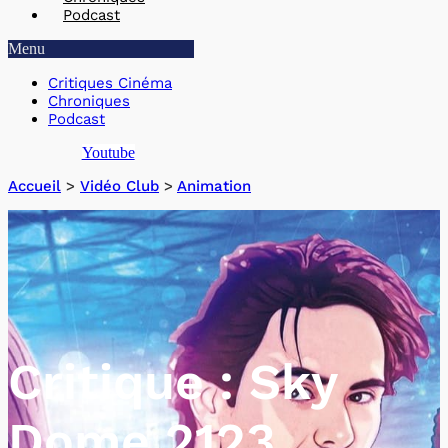
Podcast
Menu
Critiques Cinéma
Chroniques
Podcast
Youtube
Accueil
>
Vidéo Club
>
Animation
Critique : Sky
Dome 2123