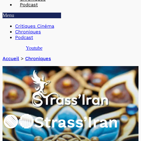
Podcast
Menu
Critiques Cinéma
Chroniques
Podcast
Youtube
Accueil
>
Chroniques
🟢​🔴​Strass’Iran