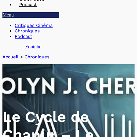
Podcast
Menu
Critiques Cinéma
Chroniques
Podcast
Youtube
Accueil
>
Chroniques
Le Cycle de
Chanur – Le