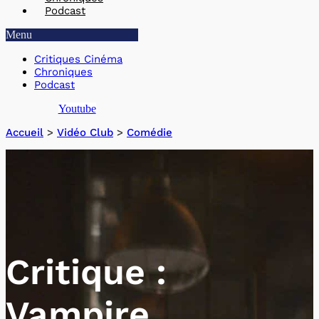
Podcast
Menu
Critiques Cinéma
Chroniques
Podcast
Youtube
Accueil
>
Vidéo Club
>
Comédie
Critique :
Vampire