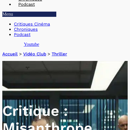
Podcast
Menu
Critiques Cinéma
Chroniques
Podcast
Youtube
Accueil
>
Vidéo Club
>
Thriller
Critique :
Misanthrope