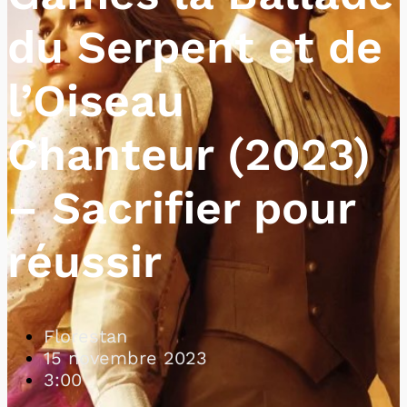
du Serpent et de
l’Oiseau
Chanteur (2023)
– Sacrifier pour
réussir
Florestan
15 novembre 2023
3:00