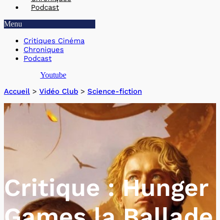
Podcast
Menu
Critiques Cinéma
Chroniques
Podcast
Youtube
Accueil
>
Vidéo Club
>
Science-fiction
Critique : Hunger
Games la Ballade